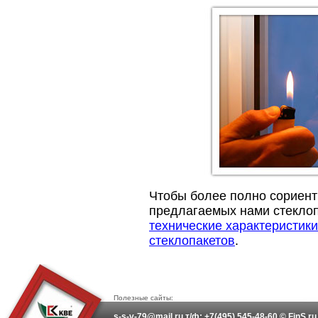
Чтобы более полно сориент
предлагаемых нами стекло
технические характеристик
стеклопакетов
.
Полезные сайты:
s-s-v-79@mail.ru т/ф: +7(495) 545-48-60 © FinS.r