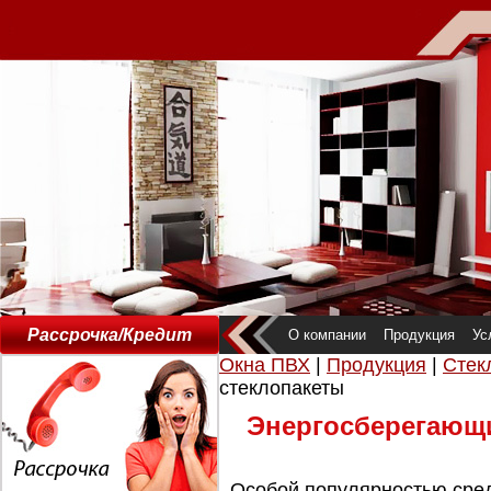
Рассрочка/Кредит
О компании
Продукция
Ус
Окна ПВХ
|
Продукция
|
Стек
стеклопакеты
Энергосберегающ
Особой популярностью сред