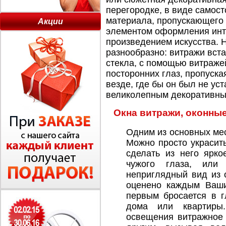
перегородке, в виде самост
материала, пропускающего 
Акции
элементом оформления инт
произведением искусства. 
разнообразно: витражи вст
стекла, с помощью витраже
посторонних глаз, пропуская
везде, где бы он был не ус
великолепным декоративны
Окна витражи, оконны
Одним из основных ме
Можно просто украсить
сделать из него ярк
чужого глаза, или
неприглядный вид из 
оценено каждым Ваши
первым бросается в г
дома или квартиры.
освещения витражное 