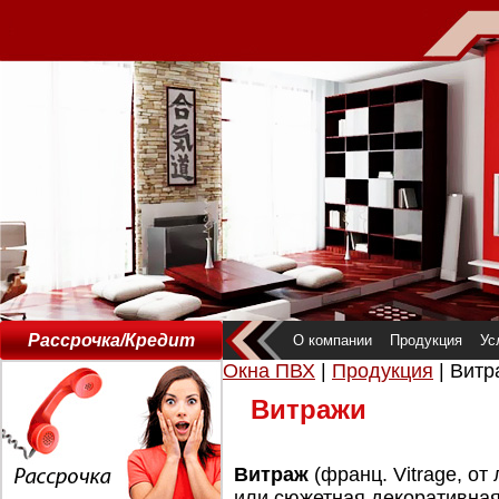
Рассрочка/Кредит
О компании
Продукция
Ус
Окна ПВХ
|
Продукция
| Витр
Витражи
Витраж
(франц. Vitrage, от 
или сюжетная декоративная 