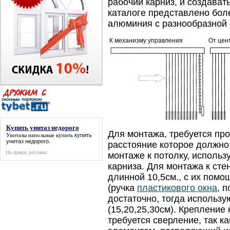
рабочий карниз, и создава
каталоге представлено боле
алюминия с разнообразной 
К механизму управления
От цен
Купить унитаз недорого
Для монтажа, требуется про
Унитазы напольные купить
купить
унитаз недорого
.
расстояние которое должно 
На правах рекламы
монтаже к потолку, исполь
карниза. Для монтажа к ст
длинной 10,5см., с их пом
(ручка
пластикового окна
, п
достаточно, тогда использ
(15,20,25,30см). Креплени
требуется сверление, так к