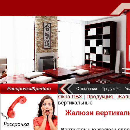
Рассрочка/Кредит
О компании
Продукция
Ус
Окна ПВХ
|
Продукция
|
Жалю
вертикальные
Жалюзи вертикал
Вертикальные жалюзи явля