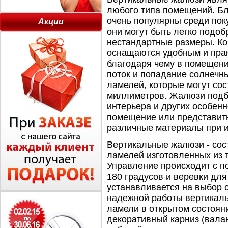
любого типа помещений. Бл
очень популярны среди поку
Акции
они могут быть легко подо
нестандартные размеры. Ко
оснащаются удобным и пра
благодаря чему в помещен
поток и попадание солнечн
ламелей, которые могут сос
миллиметров. Жалюзи подби
интерьера и других особен
помещение или представить
различные материалы при и
Вертикальные жалюзи - сост
ламелей изготовленных из т
Управление происходит с 
180 градусов и веревки для
устанавливается на выбор с
надежной работы вертикал
ламели в открытом состоян
декоративный карниз (валан