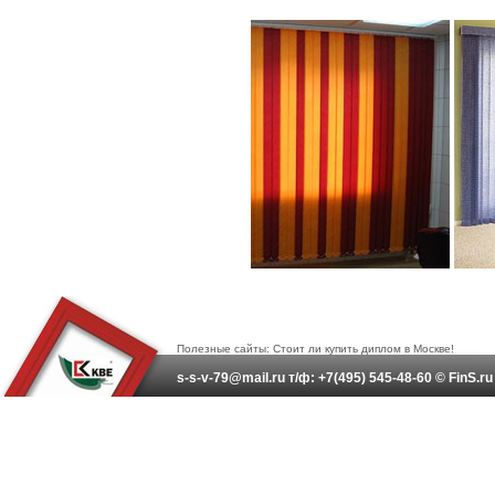
Полезные сайты:
Стоит ли купить диплом в Москве!
s-s-v-79@mail.ru т/ф: +7(495) 545-48-60 © FinS.r